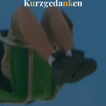
K
u
r
z
g
e
d
a
n
k
e
n