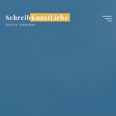
Zum
Inhalt
SchreibKunstLiebe
springen
EINFACH SCHREIBEN!