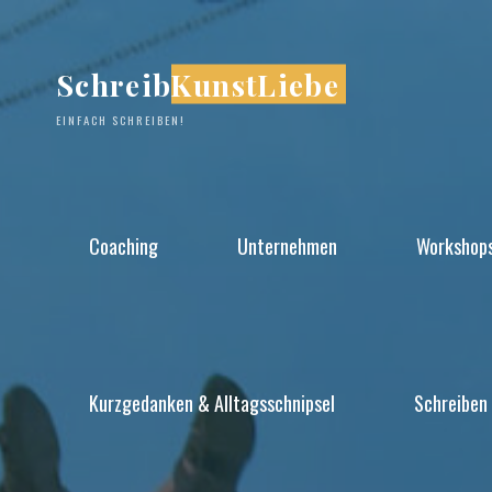
Zum
Inhalt
SchreibKunstLiebe
springen
EINFACH SCHREIBEN!
Coaching
Unternehmen
Workshop
Kurzgedanken & Alltagsschnipsel
Schreiben