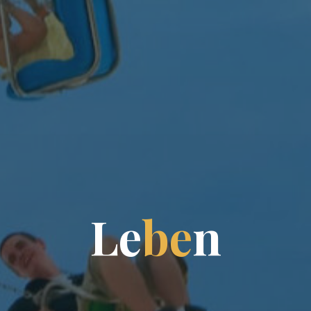
L
e
b
e
n