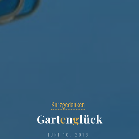
Kurzgedanken
G
a
r
t
e
n
g
l
ü
c
k
JUNI 10, 2018