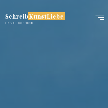
Zum
Inhalt
SchreibKunstLiebe
springen
EINFACH SCHREIBEN!