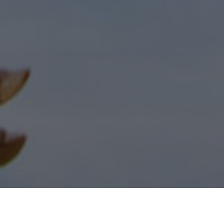
Endspurt im Geschenkekauf Marathon. Alle Feiertage wieder.