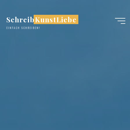
Zum
Inhalt
SchreibKunstLiebe
springen
EINFACH SCHREIBEN!