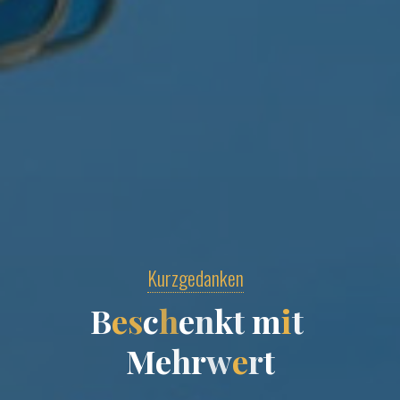
Kurzgedanken
B
e
s
c
h
e
n
k
t
m
i
t
M
e
h
r
w
e
r
t