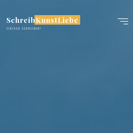
Zum
Inhalt
SchreibKunstLiebe
springen
EINFACH SCHREIBEN!