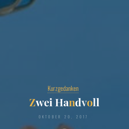
Kurzgedanken
Z
w
e
i
H
a
n
d
v
o
l
l
OKTOBER 20, 2017